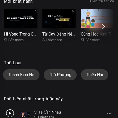
Mới phát hành
Hiển thị tất cả
Hi Vọng Trong Chúa
Từ Cay Đắng Nên Ngọt Ngào
Cùng Học Kinh Thánh
SU Vietnam
SU Vietnam
SU Vietnam
Thể Loại
Thánh Kinh Hè
Thờ Phượng
Thiếu Nhi
Phổ biến nhất trong tuần này
Vì Ta Cần Nhau
1
SU Vietnam