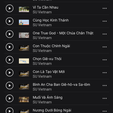
Vì Ta Cần Nhau
2
SU Vietnam
Cùng Học Kinh Thánh
3
SU Vietnam
One True God - Một Chúa Chân Thật
4
SU Vietnam
Con Thuộc Chính Ngài
5
SU Vietnam
Chọn Giê-xu Thôi
6
SU Vietnam
Con Là Tạo Vật Mới
7
SU Vietnam
Bình An Cha Ban Giê-hô-va Sa-lôm
8
SU Vietnam
Muối Và Ánh Sáng
9
SU Vietnam
Nương Dưới Bóng Ngài
10