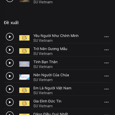
SU Vietnam
Đề xuất
Yêu Người Như Chính Mình
1
SU Vietnam
Trở Nên Gương Mẫu
2
SU Vietnam
Tình Bạn Thân
3
SU Vietnam
Nên Người Của Chúa
4
SU Vietnam
Em Là Người Việt Nam
5
SU Vietnam
Gia Đình Đức Tin
6
SU Vietnam
Dâng Điều Quý Nhất