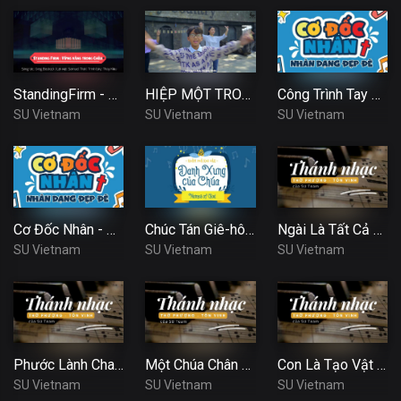
StandingFirm - Vững Vàng Trong Chúa | Video Lyrics | SU Việt Nam
HIỆP MỘT TRONG THÁNH LINH | TRƯỜNG CHÚA NHẬT 2021 | SU VIỆT NAM
Công Trình Tay Ngài
SU Vietnam
SU Vietnam
SU Vietnam
Cơ Đốc Nhân - Nhân Dạng Đẹp Đẽ
Chúc Tán Giê-hô-va
Ngài Là Tất Cả Của Con
SU Vietnam
SU Vietnam
SU Vietnam
Phước Lành Cha Ban
Một Chúa Chân Thật
Con Là Tạo Vật Mới
SU Vietnam
SU Vietnam
SU Vietnam