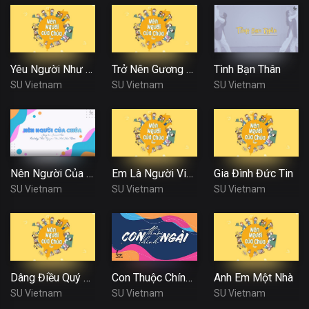
Yêu Người Như Chính Mình
Trở Nên Gương Mẫu
Tình Bạn Thân
SU Vietnam
SU Vietnam
SU Vietnam
Nên Người Của Chúa
Em Là Người Việt Nam
Gia Đình Đức Tin
SU Vietnam
SU Vietnam
SU Vietnam
Dâng Điều Quý Nhất
Con Thuộc Chính Ngài
Anh Em Một Nhà
SU Vietnam
SU Vietnam
SU Vietnam