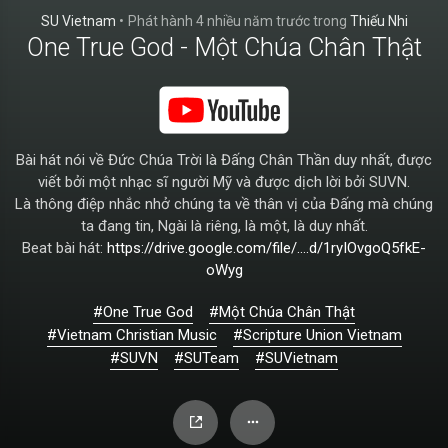
SU Vietnam
•
Phát hành
4 nhiều năm trước
trong
Thiếu Nhi
One True God - Một Chúa Chân Thật
Bài hát nói về Đức Chúa Trời là Đấng Chân Thần duy nhất, được
viết bởi một nhạc sĩ người Mỹ và được dịch lời bởi SUVN.
Là thông điệp nhắc nhở chúng ta về thân vị của Đấng mà chúng
ta đang tin, Ngài là riêng, là một, là duy nhất.
Beat bài hát:
https://drive.google.com/file/....d/1ryIOvgoQ5fkE-
oWyg
#One True God
#Một Chúa Chân Thật
#Vietnam Christian Music
#Scripture Union Vietnam
#SUVN
#SUTeam
#SUVietnam