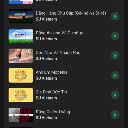
Đấng Hằng Chu Cấp (Giê-hô-va Di-rê)
SU Vietnam
Đấng An-pha Và Ô-mê-ga
SU Vietnam
Gốc Nho Và Nhánh Nho
SU Vietnam
Anh Em Một Nhà
SU Vietnam
Gia Đình Đức Tin
SU Vietnam
Đấng Chiến Thắng
SU Vietnam