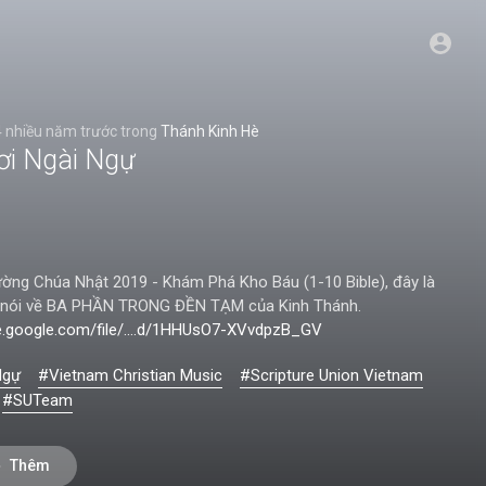
4 nhiều năm trước
trong
Thánh Kinh Hè
ơi Ngài Ngự
rường Chúa Nhật 2019 - Khám Phá Kho Báu (1-10 Bible), đây là
 3 nói về BA PHẦN TRONG ĐỀN TẠM của Kinh Thánh.
ve.google.com/file/....d/1HHUsO7-XVvdpzB_GV
Ngự
#Vietnam Christian Music
#Scripture Union Vietnam
#SUTeam
Thêm