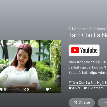
SU Vietnam
•
Phát hành
Tâm Con Là N
Nằm trong bộ tài liệu T
bài hát của bài học số
Beat bài hát:
https://dri
#Tâm Con Là Nơi Ngài 
#SUVN
#SUVietnam
0
0
1
Chia sẻ