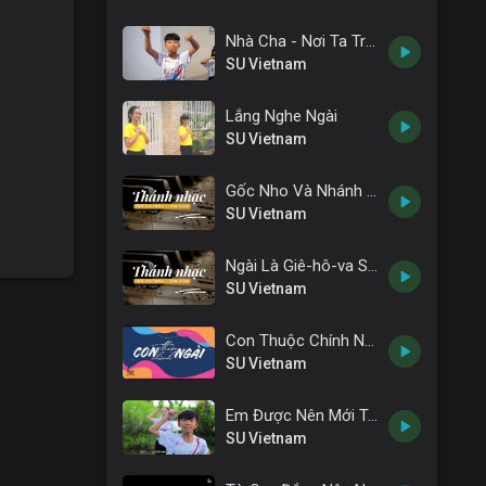
Nhà Cha - Nơi Ta Trở Về
SU Vietnam
Lắng Nghe Ngài
SU Vietnam
Gốc Nho Và Nhánh Nho
SU Vietnam
Ngài Là Giê-hô-va Sam-ma
SU Vietnam
Con Thuộc Chính Ngài
SU Vietnam
Em Được Nên Mới Trong Cha
SU Vietnam