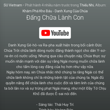
SU Vietnam
•
Phát hành
4 nhiều năm trước
trong
Thiếu Nhi
, Album:
Khám Phá Kho Báu - Danh Xưng Của Chúa
Đấng Chữa Lành Con
Danh Xưng Gê-hô-va Ra-pha xuất hiện trong bối cảnh Đức
Chúa Trời chữa lành dòng nước đắng thành ngọt cho dân Y-sơ-
ra-ên có nước uống. Nhưng qua câu chuyện này, Chúa thực sự
muốn nhấn mạnh với dân sự rằng Ngài mong muốn chữa lành
cho tấm lòng cay đắng của họ hơn như vậy nữa.
Ngày hôm nay, xin Chúa nhắc nhở chúng ta rằng Ngài có thể
chữa lành không chỉ là những bệnh tật của chúng ta. Ngài đủ
quyền năng để chữa lành cho cuộc đời và tâm linh của chúng
ta bởi lằn roi và sự trừng phạt Ngài mang, như một Đầy Tớ Chịu
Khổ đã được Ê-sai nói đến.
- Sáng tác: Thái Huy Trí.
- Trình bày: Hoàng Đức.