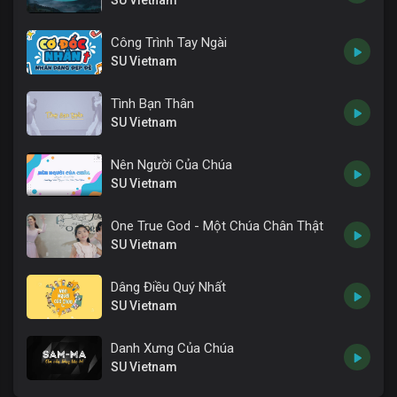
SU Vietnam
Công Trình Tay Ngài
SU Vietnam
Tình Bạn Thân
SU Vietnam
Nên Người Của Chúa
SU Vietnam
One True God - Một Chúa Chân Thật
SU Vietnam
Dâng Điều Quý Nhất
SU Vietnam
Danh Xưng Của Chúa
SU Vietnam