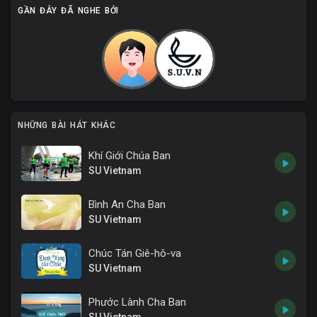
GẦN ĐÂY ĐÃ NGHE BỞI
NHỮNG BÀI HÁT KHÁC
Khí Giới Chúa Ban
SU Vietnam
Bình An Cha Ban
SU Vietnam
Chúc Tán Giê-hô-va
SU Vietnam
Phước Lành Cha Ban